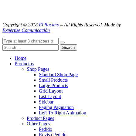
Copyright © 2018
El Racimo
– All Rights Reserved. Made by
Expertise Comunicación
Search
Home
Productos
Shop Pages
Standard Shop Page
Small Products
Large Products
Grid Layout
List Layout
Sidebar
Paging Pagination
Left To Right Animation
Product Pages
Other Pages
Pedido
Revisa Pedido