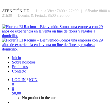
ATENCIÓN DE
Lun. a Vier.: 7h00 a 22h00
|
Sábado: 8h00 a
21h30
|
Domin. & Feriad.: 8h00 a 20h00
Inicio
Sobre nosotros
Productos
Contacto
LOG IN
/
JOIN
0
0
$
0,00
No product in the cart.