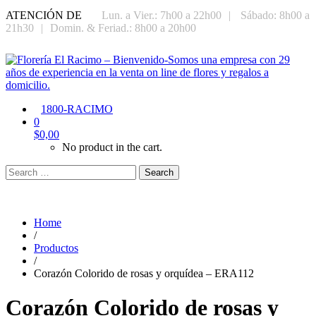
ATENCIÓN DE
Lun. a Vier.: 7h00 a 22h00
|
Sábado: 8h00 a
21h30
|
Domin. & Feriad.: 8h00 a 20h00
1800-RACIMO
0
$
0,00
No product in the cart.
Search
Home
/
Productos
/
Corazón Colorido de rosas y orquídea – ERA112
Corazón Colorido de rosas y