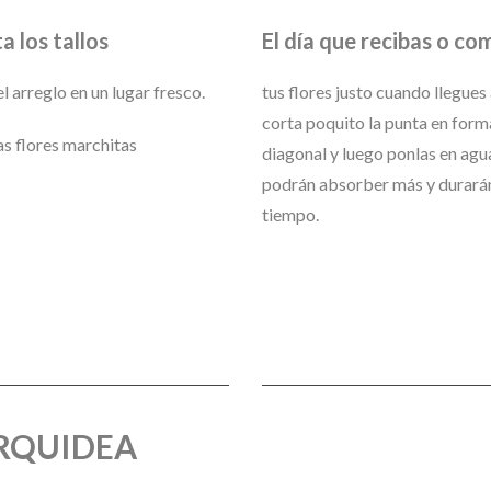
a los tallos
El día que recibas o co
 arreglo en un lugar fresco.
tus flores justo cuando llegues
corta poquito la punta en form
as flores marchitas
diagonal y luego ponlas en agua
podrán absorber más y durará
tiempo.
RQUIDEA