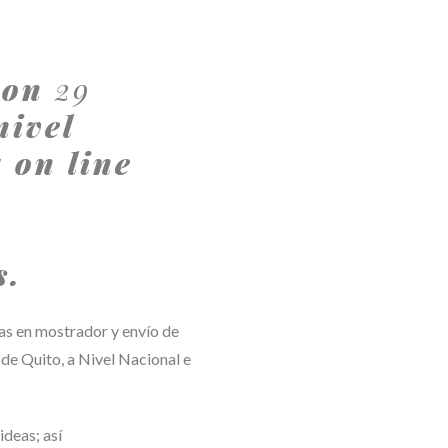
con
29
nivel
 on line
r
s.
tas en mostrador y envío de
 de Quito, a Nivel Nacional e
ideas; así