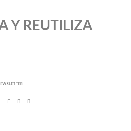
A Y REUTILIZA
A Y REUTILIZA
rales se marchitan aproveche las bases y la espuma
n nuevo arreglo con flores secas o de tela.
EWSLETTER