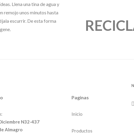
deas. Llena una tina de agua y
RECICL
en remojo unos minutos hasta
RECICL
éjala escurrir. De esta forma
igene.
Después que las flores natu
floral para hacer u
N
to
Paginas
n:
Inicio
 Diciembre N32-437
de Almagro
Productos