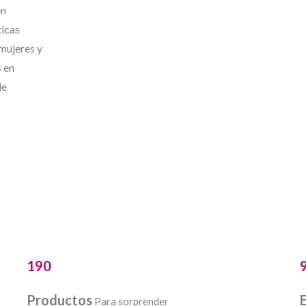
en
ticas
 mujeres y
 en
de
190
Productos
Para sorprender