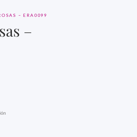
ROSAS – ERA0099
osas –
ión