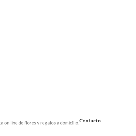
hocolates ERA0178
Arreglo rosas rojas y vino ERA0111
$
40,00
$
65,00
– ERA0090
Arreglo con vidrio
Centro de Mesa con Caja de Ma
$
45,00
$
30,00
Contacto
on line de flores y regalos a domicilio.