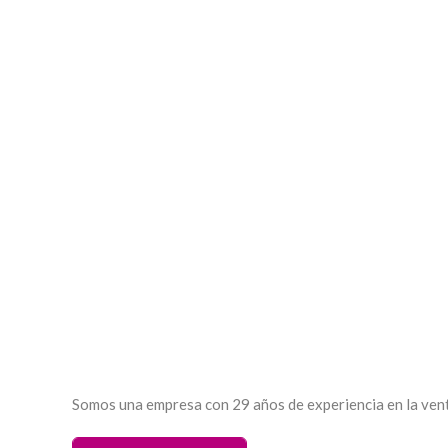
Cervezas, chocolates y peluche ERA005
Cerveza y c
$
45,00
Jardinera de vidrio con rosas, anturios y orquídea 
$
45,00
Somos una empresa con 29 años de experiencia en la venta 