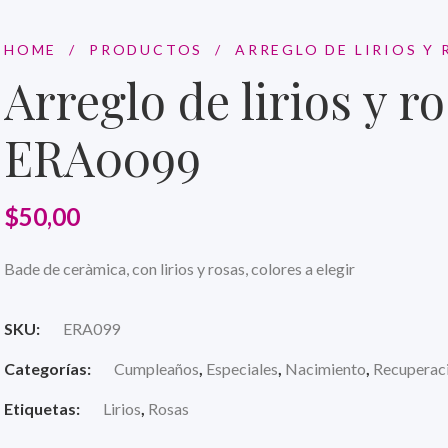
HOME
/
PRODUCTOS
/
ARREGLO DE LIRIOS Y 
Arreglo de lirios y r
ERA0099
$
50,00
Bade de ceràmica, con lirios y rosas, colores a elegir
SKU:
ERA099
Categorías:
Cumpleaños
,
Especiales
,
Nacimiento
,
Recuperac
Etiquetas:
Lirios
,
Rosas