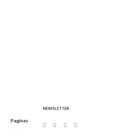
dera – ERA065
NEWSLETTER
Paginas