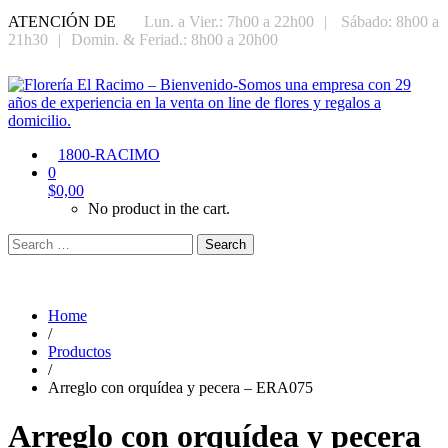
ATENCIÓN DE
Lun. a Vier.: 7h00 a 22h00
|
Sábado: 8h00 a
21h30
|
Domin. & Feriad.: 8h00 a 20h00
1800-RACIMO
0
$
0,00
No product in the cart.
Search
Home
/
Productos
/
Arreglo con orquídea y pecera – ERA075
Arreglo con orquídea y pecera