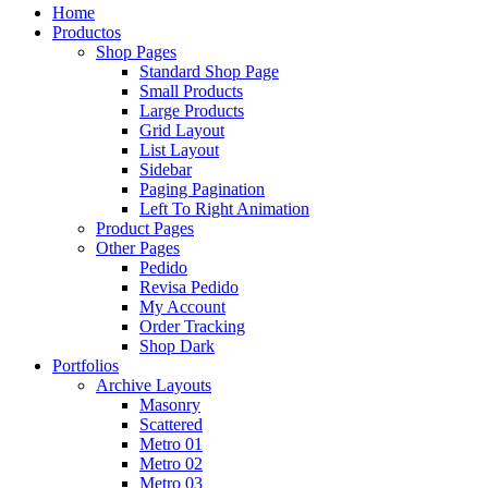
Home
Productos
Shop Pages
Standard Shop Page
Small Products
Large Products
Grid Layout
List Layout
Sidebar
Paging Pagination
Left To Right Animation
Product Pages
Other Pages
Pedido
Revisa Pedido
My Account
Order Tracking
Shop Dark
Portfolios
Archive Layouts
Masonry
Scattered
Metro 01
Metro 02
Metro 03