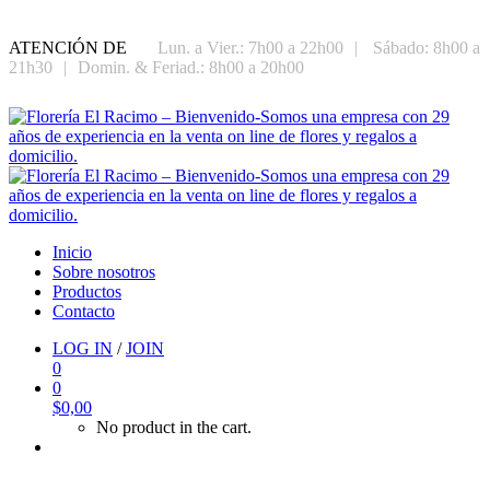
ATENCIÓN DE
Lun. a Vier.: 7h00 a 22h00
|
Sábado: 8h00 a
21h30
|
Domin. & Feriad.: 8h00 a 20h00
Inicio
Sobre nosotros
Productos
Contacto
LOG IN
/
JOIN
0
0
$
0,00
No product in the cart.