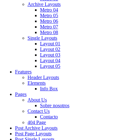
Archive Layouts
Metro 04
Metro 05
Metro 06
Metro 07
Metro 08
Single Layouts
Layout 01
Layout 02
Layout 03
Layout 04
Layout 05
Features
Header Layouts
Elements
Info Box
Pages
About Us
Sobre nosotros
Contact Us
Contacto
404 Page
Post Archive Layouts
Post Page Layouts
Post Single Layouts