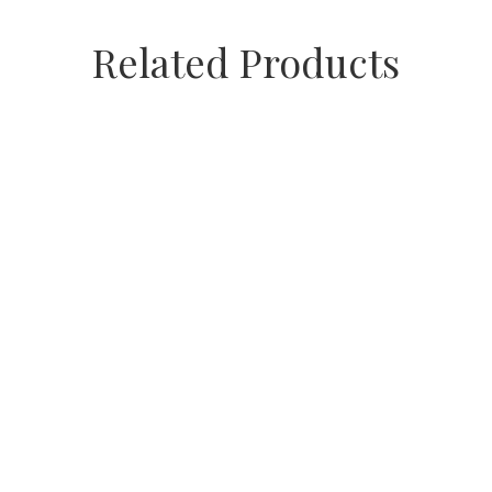
Related Products
Canasta con Rosas Rojas – ERA0024
$
120,00
Ramo de Novia – ERA060
Estera
$
55,00