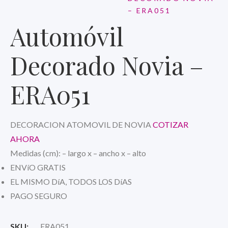
– ERA051
Automóvil
Decorado Novia –
ERA051
DECORACION ATOMOVIL DE NOVIA
COTIZAR
AHORA
Medidas (cm): – largo x – ancho x – alto
ENVíO GRATIS
EL MISMO DíA, TODOS LOS DíAS
PAGO SEGURO
SKU:
ERA051