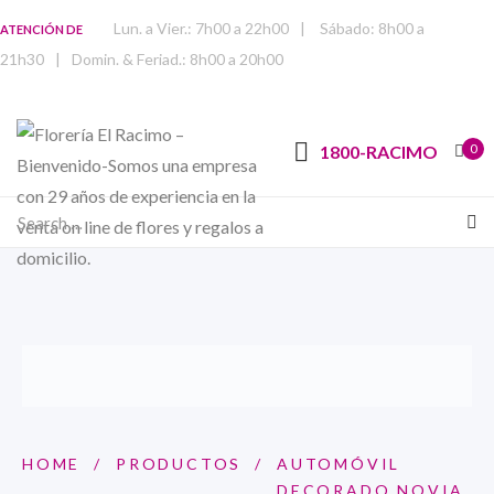
Lun. a Vier.: 7h00 a 22h00
|
Sábado: 8h00 a
ATENCIÓN DE
21h30
|
Domin. & Feriad.: 8h00 a 20h00
0
1800-RACIMO
HOME
/
PRODUCTOS
/
AUTOMÓVIL
DECORADO NOVIA