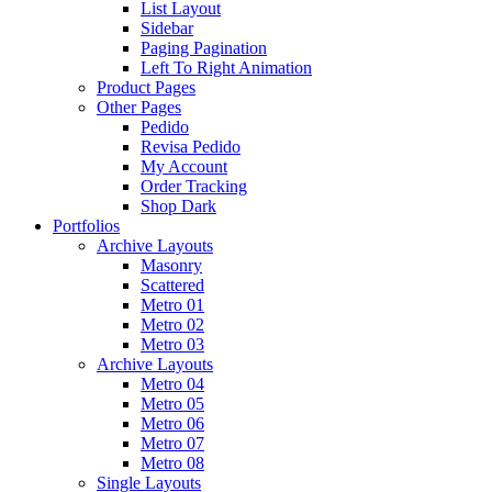
List Layout
Sidebar
Paging Pagination
Left To Right Animation
Product Pages
Other Pages
Pedido
Revisa Pedido
My Account
Order Tracking
Shop Dark
Portfolios
Archive Layouts
Masonry
Scattered
Metro 01
Metro 02
Metro 03
Archive Layouts
Metro 04
Metro 05
Metro 06
Metro 07
Metro 08
Single Layouts