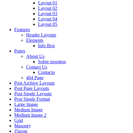
Layout 01
Layout 02
Layout 03
Layout 04
Layout 05
Features
Header Layouts
Elements
Info Box
Pages
About Us
Sobre nosotros
Contact Us
Contacto
404 Page
Post Archive Layouts
Post Page Layouts
Post Single Layouts
Post Single Format
Large Image
Medium Image
Medium Image 2
Grid
Masonry
Zigzag