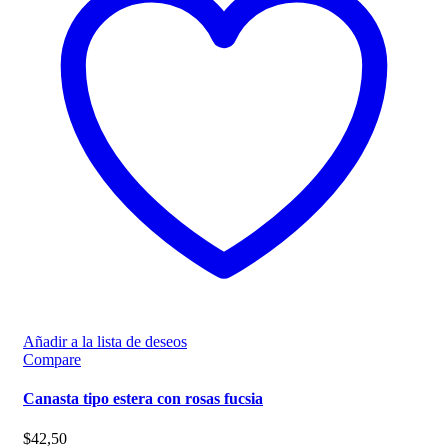
Añadir a la lista de deseos
Compare
Canasta tipo estera con rosas fucsia
$
42,50