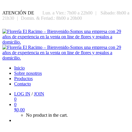
ATENCIÓN DE
Lun. a Vier.: 7h00 a 22h00
|
Sábado: 8h00 a
21h30
|
Domin. & Feriad.: 8h00 a 20h00
Inicio
Sobre nosotros
Productos
Contacto
LOG IN
/
JOIN
0
0
$
0,00
No product in the cart.