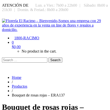
ATENCIÓN DE
Lun. a Vier.: 7h00 a 22h00
|
Sábado: 8h00 a
21h30
|
Domin. & Feriad.: 8h00 a 20h00
1800-RACIMO
0
$
0,00
No product in the cart.
Search
Home
/
Productos
/
Bouquet de rosas rojas – ERA137
Bouquet de rosas rojas –