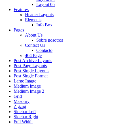
Layout 05
Features
Header Layouts
Elements
Info Box
Pages
About Us
Sobre nosotros
Contact Us
Contacto
404 Page
Post Archive Layouts
Post Page Layouts
Post Single Layouts
Post Single Format
Large Image
Medium Image
Medium Image 2
Grid
Masonry
Zigzag
Sidebar Left
Sidebar Right
Full Width