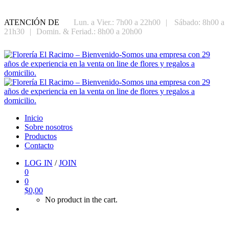
ATENCIÓN DE
Lun. a Vier.: 7h00 a 22h00
|
Sábado: 8h00 a
21h30
|
Domin. & Feriad.: 8h00 a 20h00
Inicio
Sobre nosotros
Productos
Contacto
LOG IN
/
JOIN
0
0
$
0,00
No product in the cart.