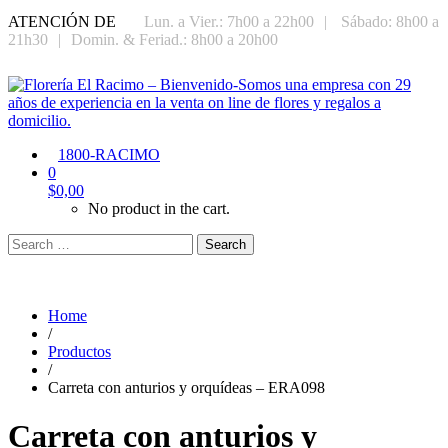
ATENCIÓN DE
Lun. a Vier.: 7h00 a 22h00
|
Sábado: 8h00 a
21h30
|
Domin. & Feriad.: 8h00 a 20h00
1800-RACIMO
0
$
0,00
No product in the cart.
Search
Home
/
Productos
/
Carreta con anturios y orquídeas – ERA098
Carreta con anturios y