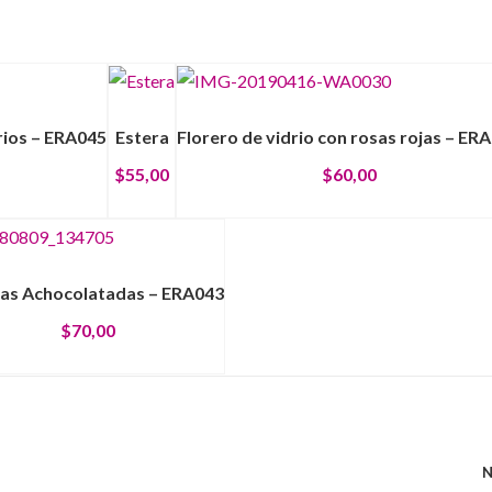
irios – ERA045
Estera
Florero de vidrio con rosas rojas – ER
$
55,00
$
60,00
llas Achocolatadas – ERA043
$
70,00
N