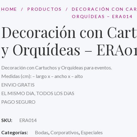
HOME
/
PRODUCTOS
/
DECORACIÓN CON CA
ORQUÍDEAS – ERA014
Decoración con Car
y Orquídeas – ERA0
Decoración con Cartuchos y Orquídeas para eventos.
Medidas (cm): – largo x – ancho x – alto
ENVíO GRATIS
EL MISMO DíA, TODOS LOS DíAS
PAGO SEGURO
SKU:
ERA014
Categorías:
Bodas
,
Corporativos
,
Especiales