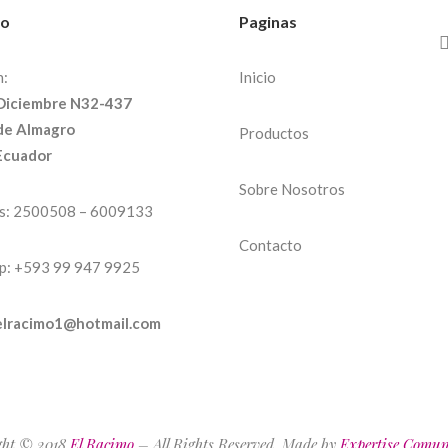
to
Paginas
n:
Inicio
 Diciembre N32-437
de Almagro
Productos
Ecuador
Sobre Nosotros
s:
2500508
– 6009133
Contacto
p:
+593 99 947 9925
elracimo1@hotmail.com
ght © 2018
El Racimo
– All Rights Reserved. Made by
Expertise Comun