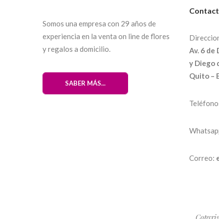
Contac
Somos una empresa con 29 años de
experiencia en la venta on line de flores
Direccio
y regalos a domicilio.
Av. 6 de
y Diego 
Quito – 
SABER MÁS...
Teléfono
Whatsap
Correo:
Copyri