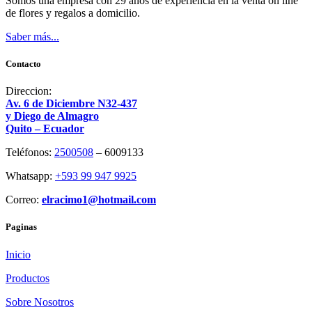
Somos una empresa con 29 años de experiencia en la venta on line
de flores y regalos a domicilio.
Saber más...
Contacto
Direccion:
Av. 6 de Diciembre N32-437
y Diego de Almagro
Quito – Ecuador
Teléfonos:
2500508
– 6009133
Whatsapp:
+593 99 947 9925
Correo:
elracimo1@hotmail.com
Paginas
Inicio
Productos
Sobre Nosotros