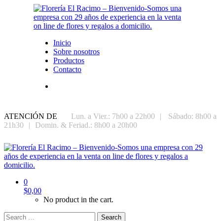
Inicio
Sobre nosotros
Productos
Contacto
ATENCIÓN DE
Lun. a Vier.: 7h00 a 22h00
|
Sábado: 8h00 a
21h30
|
Domin. & Feriad.: 8h00 a 20h00
0
$
0,00
No product in the cart.
Search