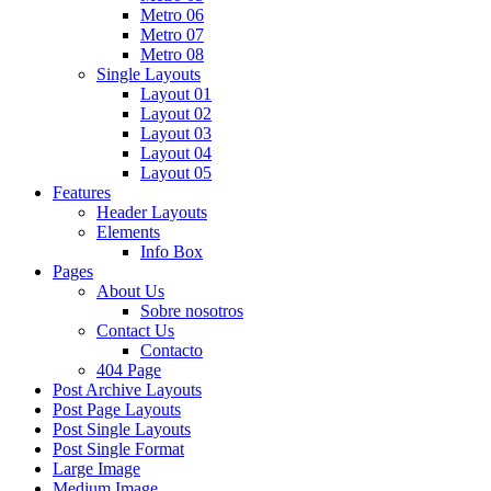
Metro 06
Metro 07
Metro 08
Single Layouts
Layout 01
Layout 02
Layout 03
Layout 04
Layout 05
Features
Header Layouts
Elements
Info Box
Pages
About Us
Sobre nosotros
Contact Us
Contacto
404 Page
Post Archive Layouts
Post Page Layouts
Post Single Layouts
Post Single Format
Large Image
Medium Image