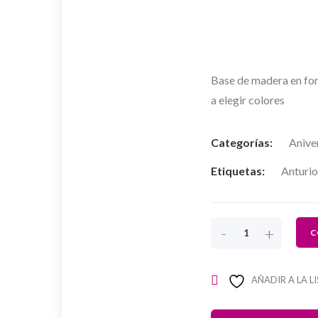
Base de madera en for
a elegir colores
Categorías:
Anive
Etiquetas:
Anturio
-
+
C
AÑADIR A LA L