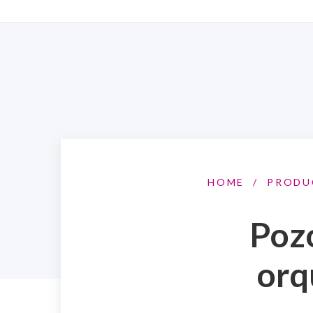
HOME
/
PRODU
Pozo
orq