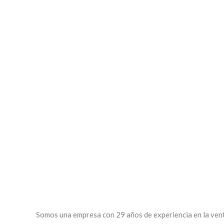
$
65,00
Florero de vidrio con rosas rojas – ERA123
Tronco de
$
60,00
Somos una empresa con 29 años de experiencia en la venta 