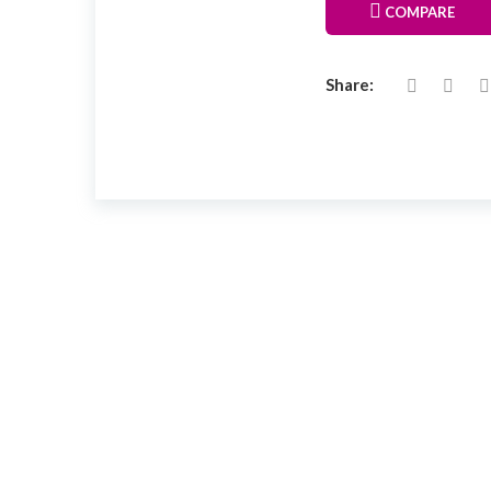
COMPARE
Share:
Arreglo rosas rojas y vino ERA0111
Rosas