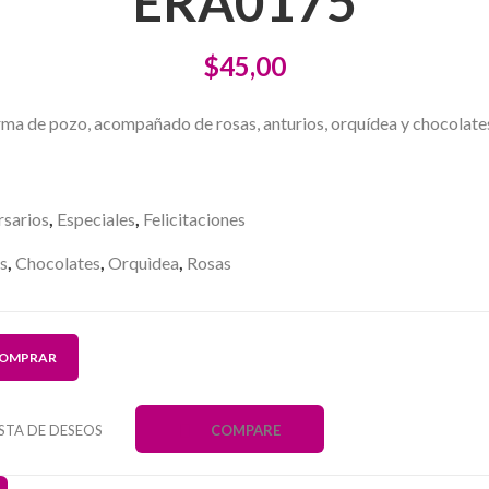
ERA0175
$
45,00
ma de pozo, acompañado de rosas, anturios, orquídea y chocolates,
rsarios
,
Especiales
,
Felicitaciones
s
,
Chocolates
,
Orquìdea
,
Rosas
OMPRAR
ISTA DE DESEOS
COMPARE