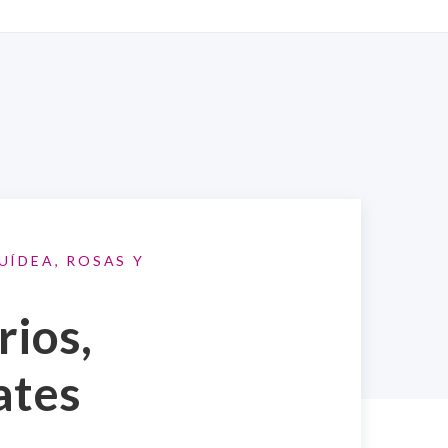
ÍDEA, ROSAS Y
rios,
ates