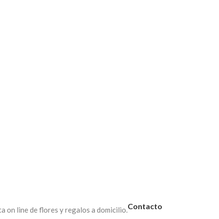
$
130,00
$
65,00
 girasoles en base de cerámica
$
65,00
Contacto
on line de flores y regalos a domicilio.