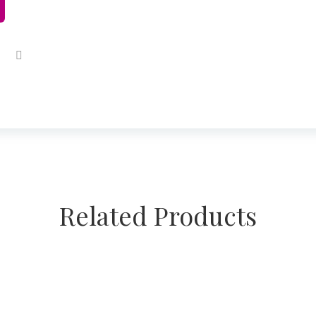
Related Products
 en canasta ERA0208
Arreglo con de cerámica labr