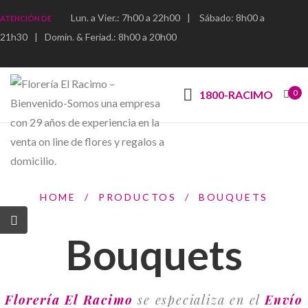
Lun. a Vier.: 7h00 a 22h00
|
Sábado: 8h00 a
ATENCIÓN DE
21h30
|
Domin. & Feriad.: 8h00 a 20h00
0
1800-RACIMO
HOME
/
PRODUCTOS
/
BOUQUETS
Bouquets
Florería El Racimo
se especializa en el
Envío