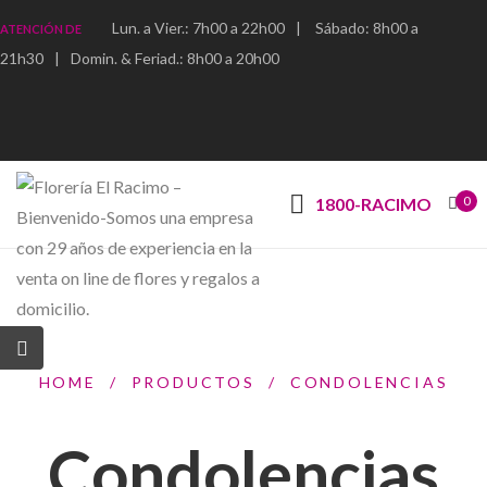
Lun. a Vier.: 7h00 a 22h00
|
Sábado: 8h00 a
ATENCIÓN DE
21h30
|
Domin. & Feriad.: 8h00 a 20h00
0
1800-RACIMO
HOME
/
PRODUCTOS
/
CONDOLENCIAS
Condolencias