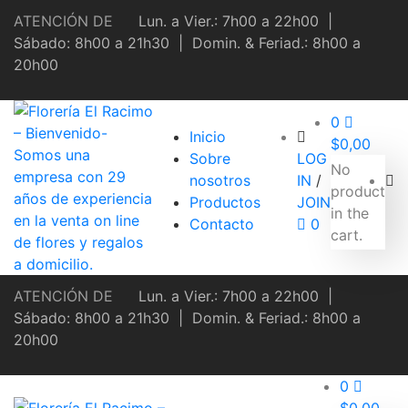
ATENCIÓN DE
Lun. a Vier.: 7h00 a 22h00
|
Sábado: 8h00 a 21h30
|
Domin. & Feriad.: 8h00 a
20h00
0
Inicio
$
0,00
Sobre
LOG
No
nosotros
IN
/
product
Productos
JOIN
in the
Contacto
0
cart.
ATENCIÓN DE
Lun. a Vier.: 7h00 a 22h00
|
Sábado: 8h00 a 21h30
|
Domin. & Feriad.: 8h00 a
20h00
0