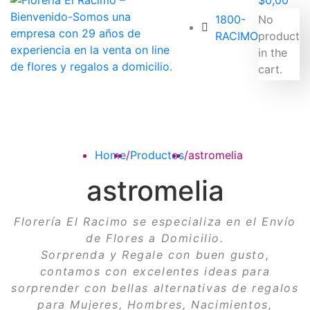
$
0,00
1800-
No
RACIMO
product
in the
cart.
Home
/
Productos
/
astromelia
astromelia
Florería El Racimo
se especializa en el
Envío
de Flores a Domicilio
.
Sorprenda y Regale con buen gusto,
contamos con
excelentes ideas para
sorprender
con bellas alternativas de regalos
para Mujeres, Hombres, Nacimientos,