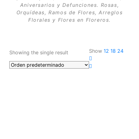
Aniversarios y Defunciones. Rosas,
Orquídeas, Ramos de Flores, Arreglos
Florales y Flores en Floreros.
Show
12
18
24
Showing the single result
Añadir al carrito
Añadir a la lista de deseos
Compare
Florero de Colorido con rosas y
lirios – ERA127