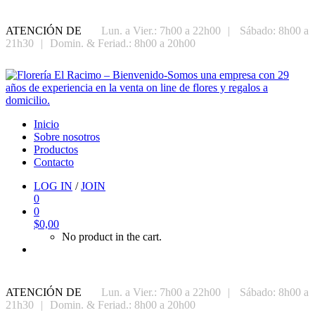
ATENCIÓN DE
Lun. a Vier.: 7h00 a 22h00
|
Sábado: 8h00 a
21h30
|
Domin. & Feriad.: 8h00 a 20h00
Inicio
Sobre nosotros
Productos
Contacto
LOG IN
/
JOIN
0
0
$
0,00
No product in the cart.
ATENCIÓN DE
Lun. a Vier.: 7h00 a 22h00
|
Sábado: 8h00 a
21h30
|
Domin. & Feriad.: 8h00 a 20h00