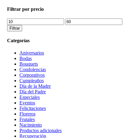
por:
Filtrar por precio
Precio
Precio
mínimo
máximo
Filtrar
Categorías
Aniversarios
Bodas
Bouquets
Condolencias
Corporativos
Cumpleaños
Día de la Madre
Día del Padre
Especiales
Eventos
Felicitaciones
Floreros
Frutales
Nacimiento
Productos adicionales
Recuperación