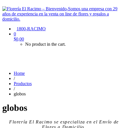
1800-RACIMO
0
$
0,00
No product in the cart.
Home
/
Productos
/
globos
globos
Florería El Racimo
se especializa en el
Envío de
Flores a Domicilio
.