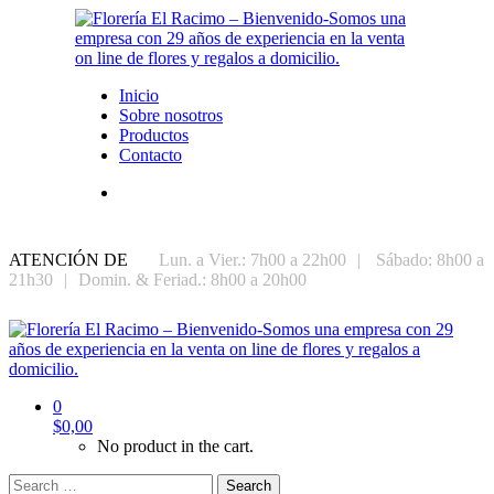
Inicio
Sobre nosotros
Productos
Contacto
ATENCIÓN DE
Lun. a Vier.: 7h00 a 22h00
|
Sábado: 8h00 a
21h30
|
Domin. & Feriad.: 8h00 a 20h00
0
$
0,00
No product in the cart.
Search