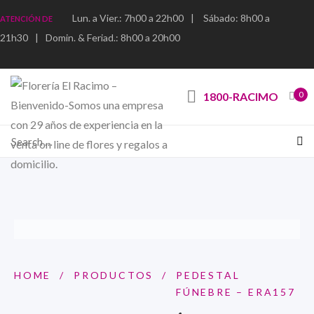
Lun. a Vier.: 7h00 a 22h00
|
Sábado: 8h00 a
ATENCIÓN DE
21h30
|
Domin. & Feriad.: 8h00 a 20h00
0
1800-RACIMO
HOME
/
PRODUCTOS
/
PEDESTAL
FÚNEBRE – ERA157