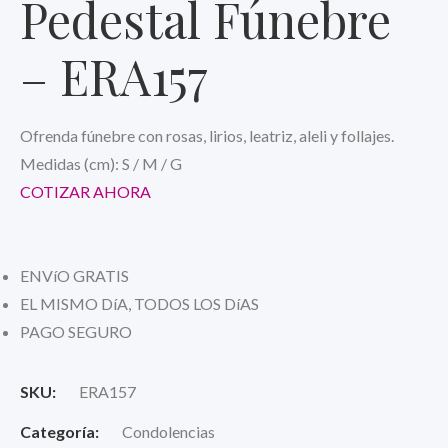
Pedestal Fúnebre
– ERA157
Ofrenda fúnebre con rosas, lirios, leatriz, aleli y follajes.
Medidas (cm): S / M / G
COTIZAR AHORA
ENVíO GRATIS
EL MISMO DíA, TODOS LOS DíAS
PAGO SEGURO
SKU:
ERA157
Categoría:
Condolencias